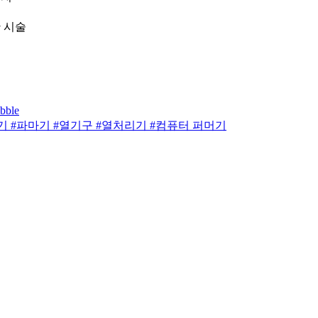
 시술
ble
 #퍼머기 #파마기 #열기구 #열처리기 #컴퓨터 퍼머기