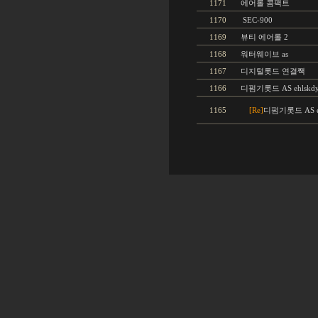
1171
에어롤 콤팩트
1170
SEC-900
1169
뷰티 에어롤 2
1168
워터웨이브 as
1167
디지털롯드 연결짹
1166
디펌기롯드 AS ehlskdy
1165
[Re]
디펌기롯드 AS eh